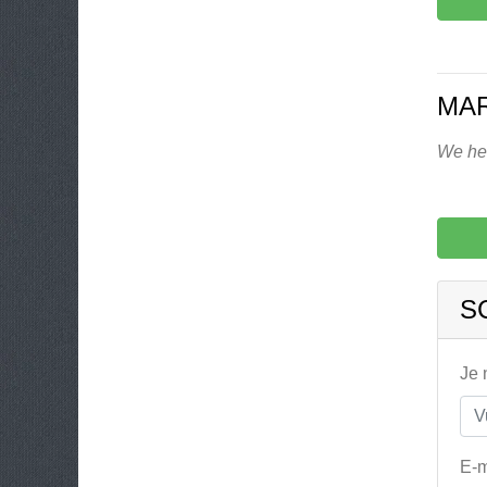
MAR
We heb
S
Je
E-m