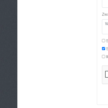
Zwa
S
S
I