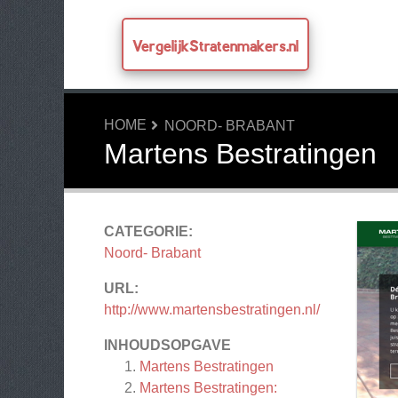
VergelijkStratenmakers.nl
HOME
NOORD- BRABANT
Martens Bestratingen
CATEGORIE:
Noord- Brabant
URL:
http://www.martensbestratingen.nl/
INHOUDSOPGAVE
Martens Bestratingen
Martens Bestratingen: