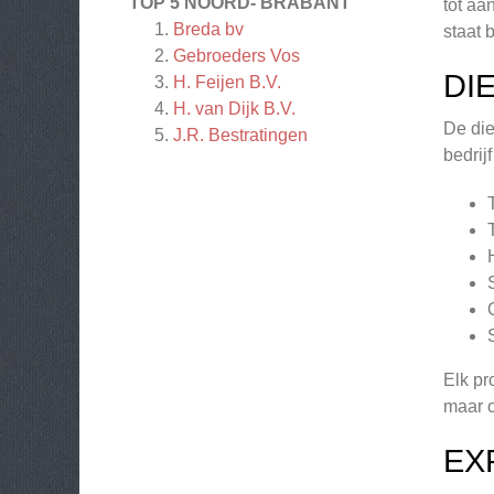
TOP 5 NOORD- BRABANT
tot aa
Breda bv
staat 
Gebroeders Vos
DI
H. Feijen B.V.
H. van Dijk B.V.
De die
J.R. Bestratingen
bedrij
Elk pr
maar o
EX