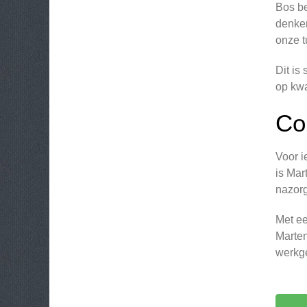
Bos be
denken
onze t
Dit is
op kwa
Co
Voor i
is Mar
nazorg
Met ee
Marten
werkge