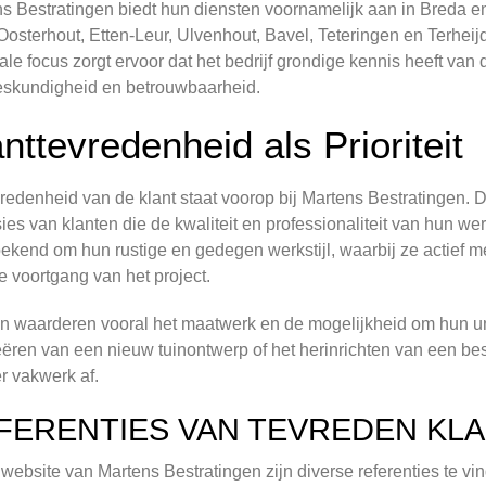
s Bestratingen biedt hun diensten voornamelijk aan in Breda 
Oosterhout, Etten-Leur, Ulvenhout, Bavel, Teteringen en Terhei
ale focus zorgt ervoor dat het bedrijf grondige kennis heeft va
eskundigheid en betrouwbaarheid.
nttevredenheid als Prioriteit
redenheid van de klant staat voorop bij Martens Bestratingen. Dit 
ies van klanten die de kwaliteit en professionaliteit van hun we
bekend om hun rustige en gedegen werkstijl, waarbij ze actie
e voortgang van het project.
n waarderen vooral het maatwerk en de mogelijkheid om hun un
eëren van een nieuw tuinontwerp of het herinrichten van een bes
r vakwerk af.
FERENTIES VAN TEVREDEN KL
website van Martens Bestratingen zijn diverse referenties te v