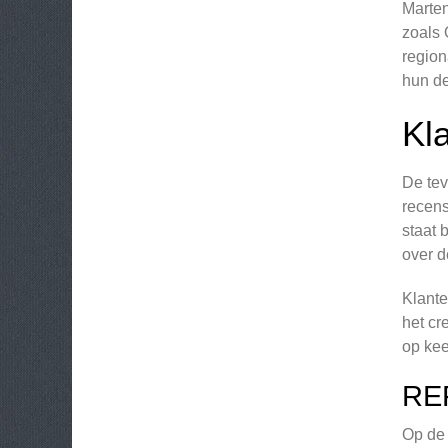
Marten
zoals 
region
hun d
Kla
De tev
recens
staat 
over d
Klante
het cr
op kee
RE
Op de 