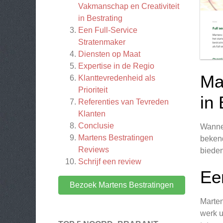
Vakmanschap en Creativiteit
in Bestrating
Een Full-Service
Stratenmaker
Diensten op Maat
Expertise in de Regio
Ma
Klanttevredenheid als
Prioriteit
in 
Referenties van Tevreden
Klanten
Conclusie
Wannee
Martens Bestratingen
bekend
Reviews
bieden
Schrijf een review
Ee
Bezoek Martens Bestratingen
Marten
werk u