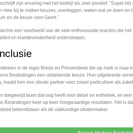
schrijft zijn ervaring met het bedrijf als zeer positief: "Super 
 mee bij te maken keuzes, overleggen, weten wat ze doen en lev
uin en de keuze voor Geert."
 slechts een voorbeeld van de vele enthousiaste reacties die het
liteit en klanttevredenheid onderstrepen.
nclusie
edereen in de regio Breda en Prinsenbeek die op zoek is naar 
tens Bestratingen een uitstekende keuze. Hun uitgebreide servic
, maakt hen een ideale partner voor zowel particuliere als zakel
n toegewijd team dat oog heeft voor detail en esthetiek, en een 
s Bestratingen keer op keer hoogwaardige resultaten. Het is dan
bied bekendstaan als dé vakkundige stratenmaker.
Bezoek Martens Bestratin