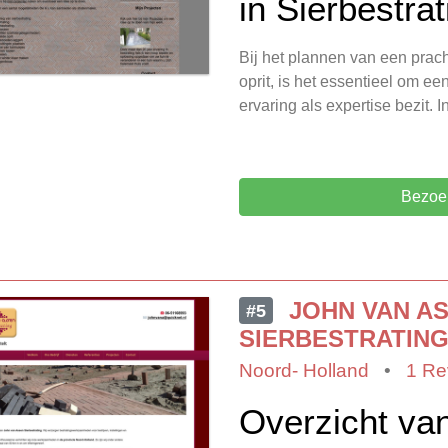
in Sierbestra
Bij het plannen van een prac
oprit, is het essentieel om 
ervaring als expertise bezit. 
Bezoek
JOHN VAN A
#5
SIERBESTRATIN
Noord- Holland
•
1 Re
Overzicht va