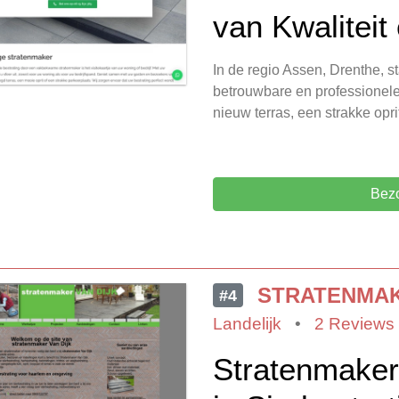
van Kwalitei
In de regio Assen, Drenthe, s
betrouwbare en professionele
nieuw terras, een strakke opri
Bezo
STRATENMAK
#4
Landelijk
•
2 Reviews
Stratenmaker