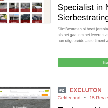
Specialist in
Sierbestratin
SlimBestraten.nl heeft jaren
als het gaat om het leveren 
hun uitgebreide assortiment 
Be
EXCLUTON
#2
Gelderland
•
15 Revi