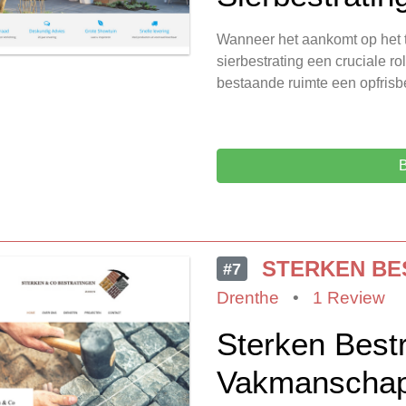
Wanneer het aankomt op het t
sierbestrating een cruciale ro
bestaande ruimte een opfrisbe
B
STERKEN BE
#7
Drenthe
•
1 Review
Sterken Bestr
Vakmanschap 