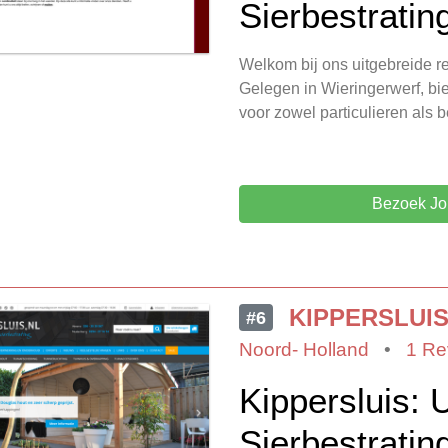
Sierbestratin
Welkom bij ons uitgebreide r
Gelegen in Wieringerwerf, bie
voor zowel particulieren als 
Bezoek Jo
KIPPERSLUI
#6
Noord- Holland
•
1 Re
Kippersluis: 
Sierbestratin