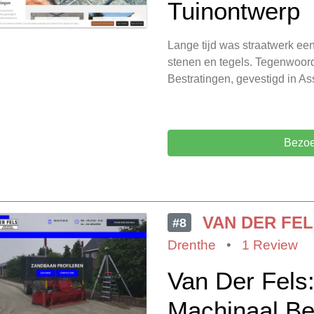
Tuinontwerp
Lange tijd was straatwerk ee
stenen en tegels. Tegenwoord
Bestratingen, gevestigd in A
Bezoe
VAN DER FE
#8
Drenthe
•
1 Review
Van Der Fels:
Machinaal Be