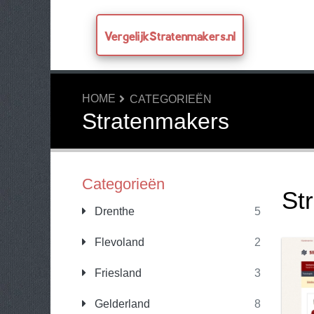
VergelijkStratenmakers.nl
HOME
CATEGORIEËN
Stratenmakers
Categorieën
St
Drenthe
5
Flevoland
2
Friesland
3
Gelderland
8