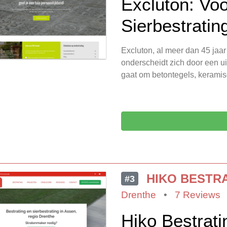
Excluton: Voo
Sierbestratin
Excluton, al meer dan 45 jaar
onderscheidt zich door een ui
gaat om betontegels, keramis
HIKO BESTR
#3
Drenthe
•
7 Reviews
Hiko Bestrat