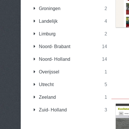
Groningen
2
Landelijk
4
Limburg
2
Noord- Brabant
14
Noord- Holland
14
Overijssel
1
Utrecht
5
Zeeland
1
Zuid- Holland
3