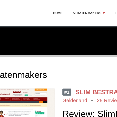
HOME
STRATENMAKERS
ratenmakers
SLIM BESTR
#1
Gelderland
•
25 Revi
Review: Slim