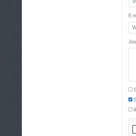
E-m
Jou
S
S
I