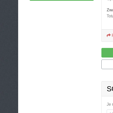
Zw
Tot
S
Je