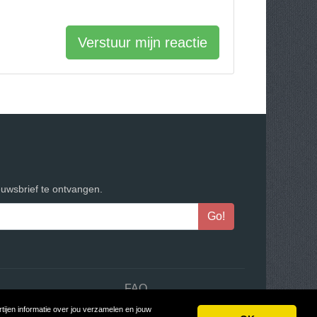
Verstuur mijn reactie
euwsbrief te ontvangen.
n
FAQ
ijen informatie over jou verzamelen en jouw