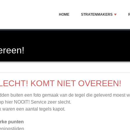
HOME
STRATENMAKERS
ereen!
LECHT! KOMT NIET OVEREEN!
den buiten een foto gemaak van de tegel die geleverd moest wo
p hier NOOIT! Service zeer slecht.
 waren een aantal tegels kapot.
rke punten
ningstijden