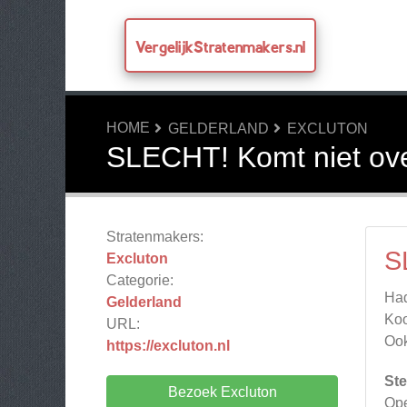
VergelijkStratenmakers.nl
HOME
GELDERLAND
EXCLUTON
SLECHT! Komt niet ov
Stratenmakers:
S
Excluton
Categorie:
Had
Gelderland
Koo
URL:
Ook
https://excluton.nl
Ste
Bezoek Excluton
Ope