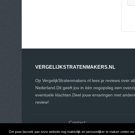
VERGELIJKSTRATENMAKERS.NL
Op VergelijkStratenmakers.nl lees je reviews over a
Nederland.Dit geeft jou in één oogopslag een overz
eventuele klachten.Deel jouw ervaringen met andere
review!
Contact
Om jouw bezoek aan onze website nog makkelijk en persoonlijker te maken zetten we c