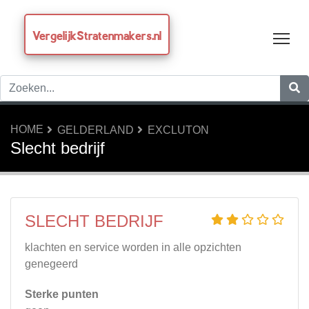
VergelijkStratenmakers.nl
Tog
HOME
GELDERLAND
EXCLUTON
Slecht bedrijf
SLECHT BEDRIJF
klachten en service worden in alle opzichten
genegeerd
Sterke punten