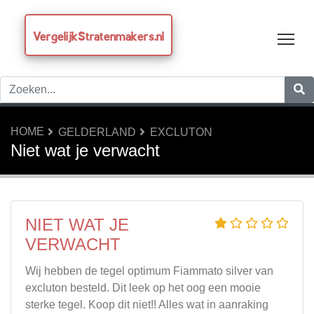
VergelijkStratenmakers.nl
Tog
HOME
GELDERLAND
EXCLUTON
Niet wat je verwacht
NIET WAT JE
VERWACHT
Wij hebben de tegel optimum Fiammato silver van
excluton besteld. Dit leek op het oog een mooie
sterke tegel. Koop dit niet!! Alles wat in aanraking