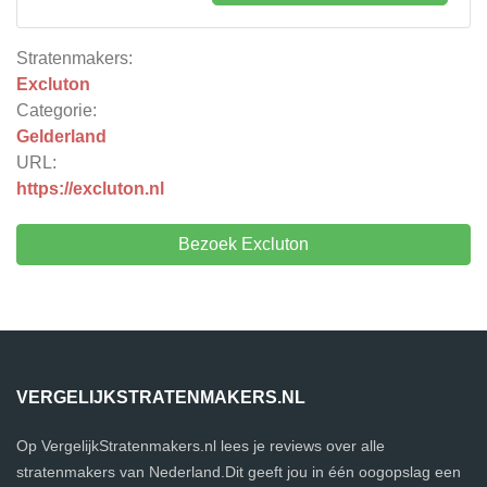
Stratenmakers:
Excluton
Categorie:
Gelderland
URL:
https://excluton.nl
Bezoek Excluton
VERGELIJKSTRATENMAKERS.NL
Op VergelijkStratenmakers.nl lees je reviews over alle
stratenmakers van Nederland.Dit geeft jou in één oogopslag een