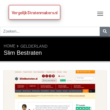
VergelijkStratenmakers.nl
Tog
HOME
GELDERLAND
Slim Bestraten