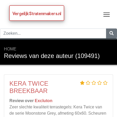
VergelijkStratenmakers.nl
Tog
HOME
Reviews van deze auteur (109491)
KERA TWICE
BREEKBAAR
Review over
Excluton
Zeer slechte kwaliteit terrastegels: Kera Twice van
de serie Moonstone Grey, afmeting 60x60. Scheuren